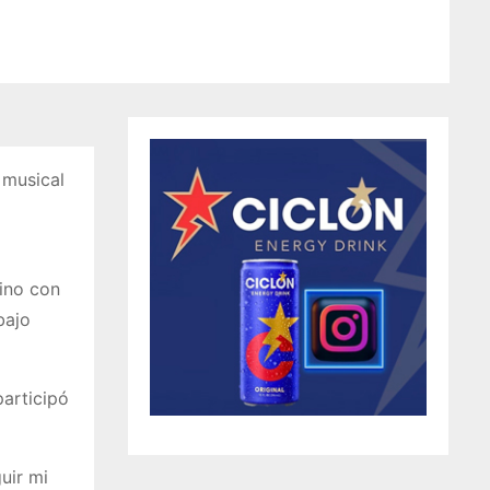
 musical
tino con
bajo
articipó
uir mi