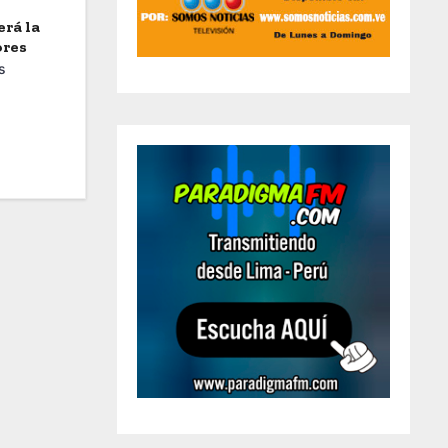
erá la
ores
s