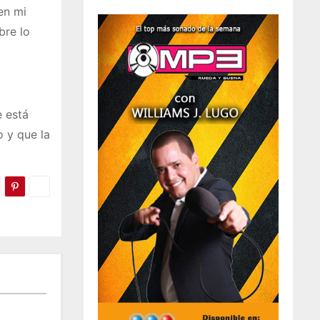
en mi
bre lo
.
e está
 y que la