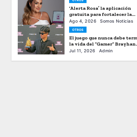
OTROS
‘Alerta Rosa’ la aplicación
gratuita para fortalecer la
seguiridad de las mujeres
Ago 4, 2026
Somos Noticias
OTROS
El juego que nunca debe term
la vida del “Gamer” Brayhan
Crazzy
Jul 11, 2026
Admin