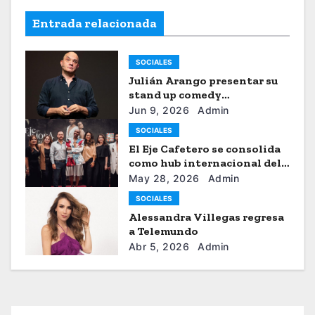
Entrada relacionada
SOCIALES
Julián Arango presentar su
stand up comedy
“Julianchou”
Jun 9, 2026
Admin
SOCIALES
El Eje Cafetero se consolida
como hub internacional del
sistema moda
May 28, 2026
Admin
SOCIALES
Alessandra Villegas regresa
a Telemundo
Abr 5, 2026
Admin