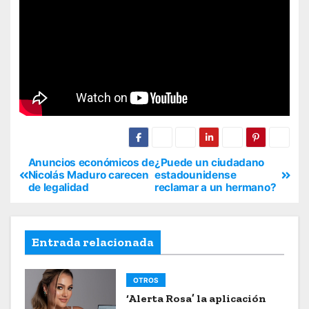
Anuncios económicos de
¿Puede un ciudadano
Nicolás Maduro carecen
estadounidense
de legalidad
reclamar a un hermano?
Entrada relacionada
OTROS
‘Alerta Rosa’ la aplicación