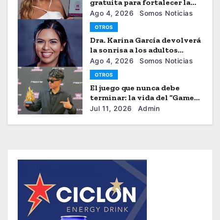
gratuita para fortalecer la
seguiridad de las mujeres
Ago 4, 2026
Somos Noticias
OTROS
Dra. Karina García devolverá
la sonrisa a los adultos
mayores
Ago 4, 2026
Somos Noticias
OTROS
El juego que nunca debe
terminar: la vida del “Gamer”
Brayhan Crazzy
Jul 11, 2026
Admin