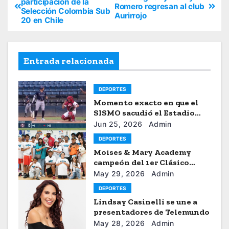
participación de la
Romero regresan al club
Selección Colombia Sub
Aurirrojo
20 en Chile
Entrada relacionada
DEPORTES
Momento exacto en que el
SISMO sacudió el Estadio
Universitario de Caracas
Jun 25, 2026
Admin
DEPORTES
Moises & Mary Academy
campeón del 1er Clásico
Internacional Ercilio-Tony-
May 29, 2026
Admin
Astacio de la HBA
DEPORTES
Lindsay Casinelli se une a
presentadores de Telemundo
May 28, 2026
Admin