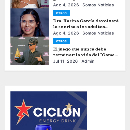
seguiridad de las mujeres
Ago 4, 2026
Somos Noticias
OTROS
Dra. Karina García devolverá
la sonrisa a los adultos
mayores
Ago 4, 2026
Somos Noticias
OTROS
El juego que nunca debe
terminar: la vida del “Gamer”
Brayhan Crazzy
Jul 11, 2026
Admin