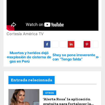
Cortesía América TV
Muertos y heridos dejó
Shey se pone irreverente
explosión de cisterna de
con “Tengo falda”
gas en Perú
Entrada relacionada
OTROS
‘Alerta Rosa’ la aplicación
gratuita para fortalecer la