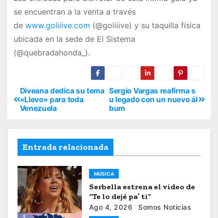
se encuentran a la venta a través
de
www.goliiive.com
(@goliiive) y su taquilla física
ubicada en la sede de El Sistema
(@quebradahonda_).
Diveana dedica su tema
Sergio Vargas reafirma s
«Llevo» para toda
u legado con un nuevo ál
Venezuela
bum
Entrada relacionada
MÚSICA
Serbella estrena el video de
“Te lo dejé pa’ ti”
Ago 4, 2026
Somos Noticias