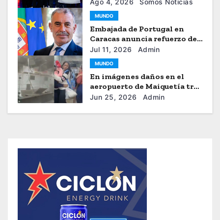
2026
Ago 4, 2026
Somos Noticias
MUNDO
Embajada de Portugal en
Caracas anuncia refuerzo de
ayuda humanitaria
Jul 11, 2026
Admin
MUNDO
En imágenes daños en el
aeropuerto de Maiquetía tras
los sismos
Jun 25, 2026
Admin