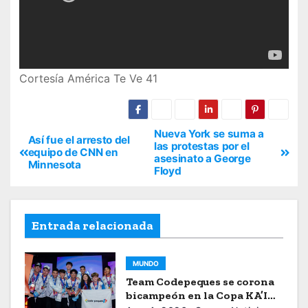
Cortesía América Te Ve 41
Nueva York se suma a
Así fue el arresto del
las protestas por el
equipo de CNN en
asesinato a George
Minnesota
Floyd
Entrada relacionada
MUNDO
Team Codepeques se corona
bicampeón en la Copa KA’I