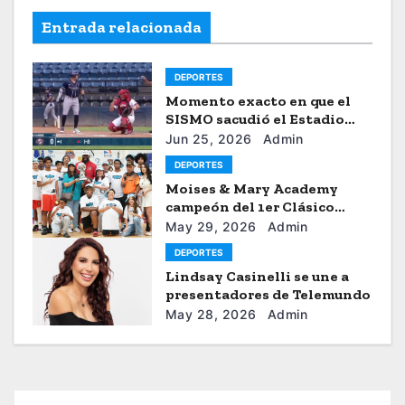
Entrada relacionada
DEPORTES
Momento exacto en que el
SISMO sacudió el Estadio
Universitario de Caracas
Jun 25, 2026
Admin
DEPORTES
Moises & Mary Academy
campeón del 1er Clásico
Internacional Ercilio-Tony-
May 29, 2026
Admin
Astacio de la HBA
DEPORTES
Lindsay Casinelli se une a
presentadores de Telemundo
May 28, 2026
Admin