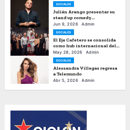
SOCIALES
Julián Arango presentar su
stand up comedy
“Julianchou”
Jun 9, 2026
Admin
SOCIALES
El Eje Cafetero se consolida
como hub internacional del
sistema moda
May 28, 2026
Admin
SOCIALES
Alessandra Villegas regresa
a Telemundo
Abr 5, 2026
Admin