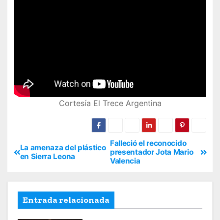
Cortesía El Trece Argentina
Falleció el reconocido
La amenaza del plástico
presentador Jota Mario
en Sierra Leona
Valencia
Entrada relacionada