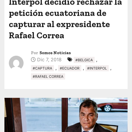
Interpol decidió rechazar la
petición ecuatoriana de
capturar al expresidente
Rafael Correa
Por
Somos Noticias
Dic 7, 2018
,
#BELGICA
,
,
,
#CAPTURA
#ECUADOR
#INTERPOL
#RAFAEL CORREA