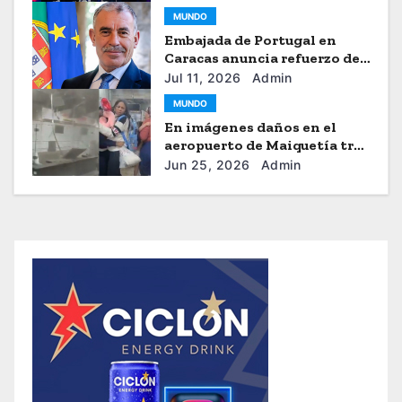
MUNDO
Embajada de Portugal en
Caracas anuncia refuerzo de
ayuda humanitaria
Jul 11, 2026
Admin
MUNDO
En imágenes daños en el
aeropuerto de Maiquetía tras
los sismos
Jun 25, 2026
Admin