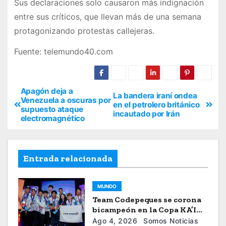
Sus declaraciones solo causaron más indignación
entre sus críticos, que llevan más de una semana
protagonizando protestas callejeras.
Fuente: telemundo40.com
Apagón deja a
La bandera iraní ondea
Venezuela a oscuras por
en el petrolero británico
supuesto ataque
incautado por Irán
electromagnético
Entrada relacionada
MUNDO
Team Codepeques se corona
bicampeón en la Copa KA’I
2026
Ago 4, 2026
Somos Noticias