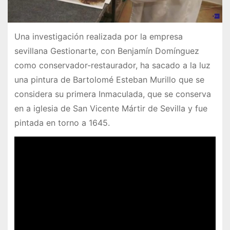
Una investigación realizada por la empresa
sevillana Gestionarte, con Benjamín Domínguez
como conservador-restaurador, ha sacado a la luz
una pintura de Bartolomé Esteban Murillo que se
considera su primera Inmaculada, que se conserva
en a iglesia de San Vicente Mártir de Sevilla y fue
pintada en torno a 1645.