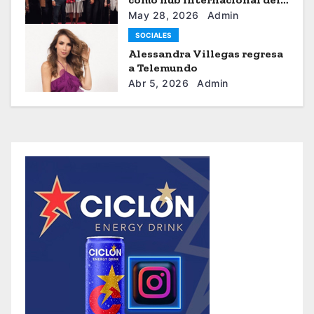
sistema moda
May 28, 2026
Admin
SOCIALES
Alessandra Villegas regresa
a Telemundo
Abr 5, 2026
Admin