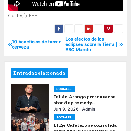
Cortesía EFE
Los efectos de los
10 beneficios de tomar
eclipses sobre la Tierra |
cerveza
BBC Mundo
Entrada relacionada
SOCIALES
Julián Arango presentar su
stand up comedy
“Julianchou”
Jun 9, 2026
Admin
SOCIALES
El Eje Cafetero se consolida
como hub internacional del