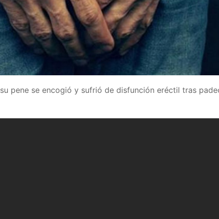
 pene se encogió y sufrió de disfunción eréctil tras pade