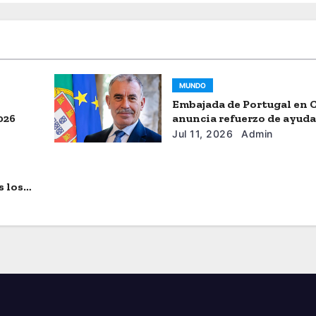
MUNDO
Embajada de Portugal en 
026
anuncia refuerzo de ayud
humanitaria
Jul 11, 2026
Admin
s los