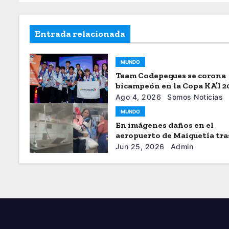
Entrada relacionada
MUNDO
Team Codepeques se corona
bicampeón en la Copa KA’I 2
Ago 4, 2026
Somos Noticias
MUNDO
En imágenes daños en el
aeropuerto de Maiquetía tra
sismos
Jun 25, 2026
Admin