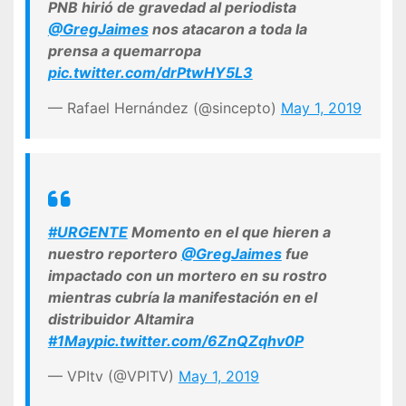
PNB hirió de gravedad al periodista
@GregJaimes
nos atacaron a toda la
prensa a quemarropa
pic.twitter.com/drPtwHY5L3
— Rafael Hernández (@sincepto)
May 1, 2019
#URGENTE
Momento en el que hieren a
nuestro reportero
@GregJaimes
fue
impactado con un mortero en su rostro
mientras cubría la manifestación en el
distribuidor Altamira
#1May
pic.twitter.com/6ZnQZqhv0P
— VPItv (@VPITV)
May 1, 2019