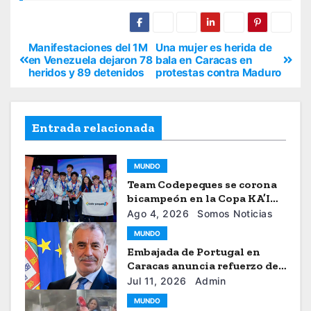
Manifestaciones del 1M
Una mujer es herida de
en Venezuela dejaron 78
bala en Caracas en
heridos y 89 detenidos
protestas contra Maduro
Entrada relacionada
MUNDO
Team Codepeques se corona
bicampeón en la Copa KA’I
2026
Ago 4, 2026
Somos Noticias
MUNDO
Embajada de Portugal en
Caracas anuncia refuerzo de
ayuda humanitaria
Jul 11, 2026
Admin
MUNDO