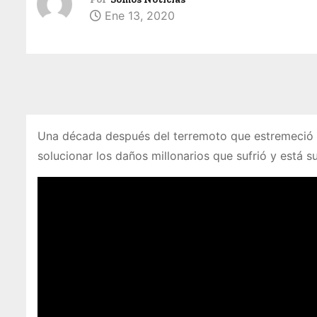
Ene 13, 2020
Una década después del terremoto que estremeció a 
solucionar los daños millonarios que sufrió y está 