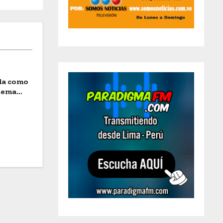
ida como
stema