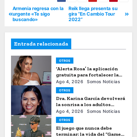
Armenia regresa con la
Reik llega presenta su
urgente «Te sigo
gira “En Cambio Tour
buscando»
2022”
Entrada relacionada
OTROS
‘Alerta Rosa’ la aplicación
gratuita para fortalecer la
seguiridad de las mujeres
Ago 4, 2026
Somos Noticias
OTROS
Dra. Karina García devolverá
la sonrisa a los adultos
mayores
Ago 4, 2026
Somos Noticias
OTROS
El juego que nunca debe
terminar: la vida del “Gamer”