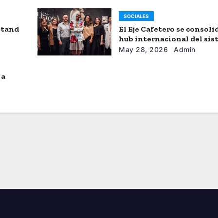
SOCIALES
stand
El Eje Cafetero se consol
hub internacional del si
moda
May 28, 2026
Admin
 a