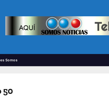
nes Somos
o 50