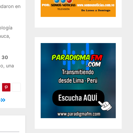
udaron en
ología
auca,
e 30
co, una
»