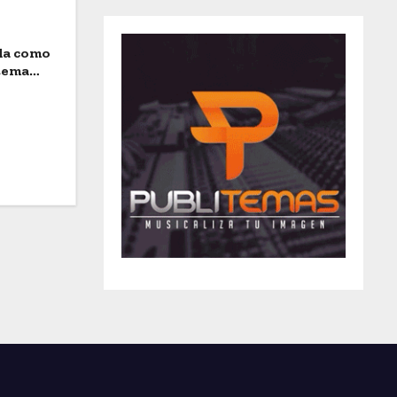
ida como
stema