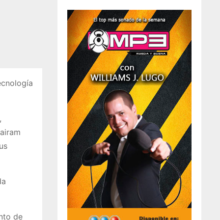
ecnología
,
Jairam
us
da
nto de