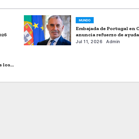
MUNDO
Embajada de Portugal en 
026
anuncia refuerzo de ayud
humanitaria
Jul 11, 2026
Admin
s los