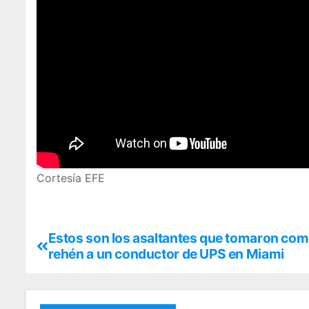
Cortesía EFE
Estos son los asaltantes que tomaron co
rehén a un conductor de UPS en Miami