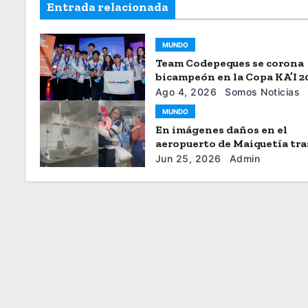
Entrada relacionada
MUNDO
Team Codepeques se corona
bicampeón en la Copa KA’I 2
Ago 4, 2026
Somos Noticias
MUNDO
En imágenes daños en el
aeropuerto de Maiquetía tra
sismos
Jun 25, 2026
Admin