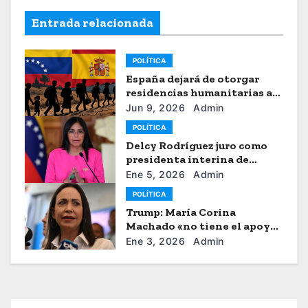
Entrada relacionada
POLÍTICA
España dejará de otorgar
residencias humanitarias a
venezolanos
Jun 9, 2026
Admin
POLÍTICA
Delcy Rodríguez juro como
presidenta interina de
Venezuela
Ene 5, 2026
Admin
POLÍTICA
Trump: María Corina
Machado «no tiene el apoyo»
para dirigir Venezuela
Ene 3, 2026
Admin