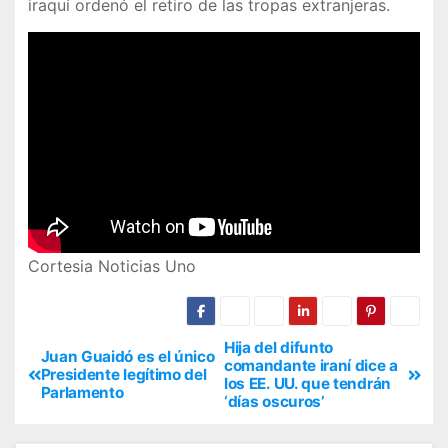
iraquí ordenó el retiro de las tropas extranjeras.
Cortesia Noticias Uno
Hija del difunto
Juan Guaidó es el único
comandante iraní dice a
Presidente legítimo del
los EE. UU. que tendrán
Parlamento
‘días oscuros’