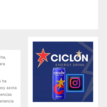
cha,
ara
ó ha
 hoy azota
iencias
eriencia