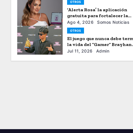
OTROS
‘Alerta Rosa’ la aplicación
gratuita para fortalecer la
seguiridad de las mujeres
Ago 4, 2026
Somos Noticias
OTROS
El juego que nunca debe term
la vida del “Gamer” Brayhan
Crazzy
Jul 11, 2026
Admin