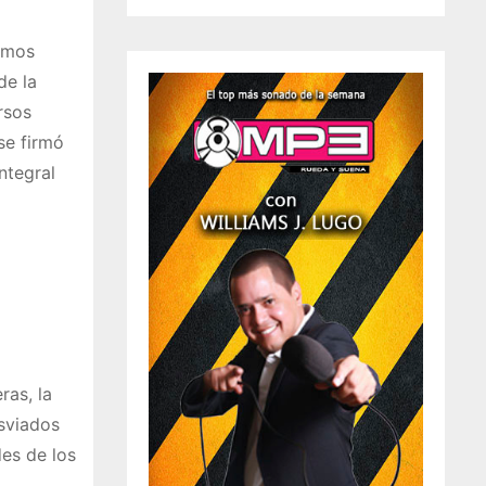
hemos
de la
rsos
se firmó
ntegral
ras, la
sviados
es de los