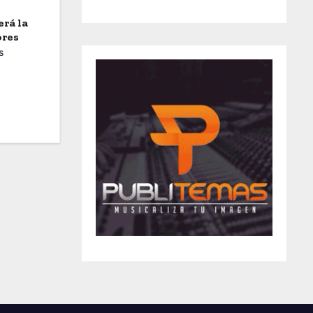
erá la
ores
s