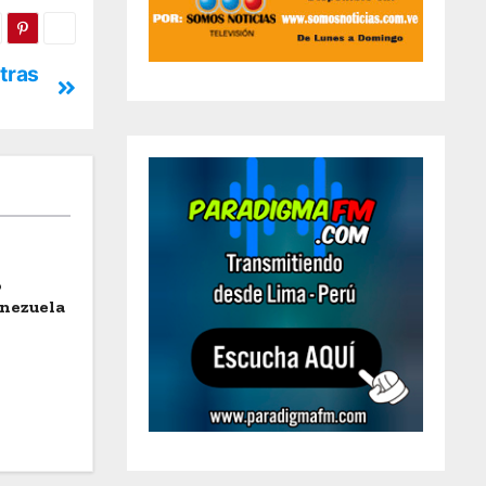
tras
o
enezuela