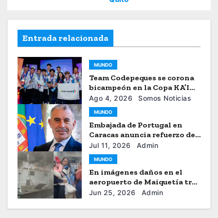
Entrada relacionada
MUNDO
Team Codepeques se corona
bicampeón en la Copa KA’I
2026
Ago 4, 2026
Somos Noticias
MUNDO
Embajada de Portugal en
Caracas anuncia refuerzo de
ayuda humanitaria
Jul 11, 2026
Admin
MUNDO
En imágenes daños en el
aeropuerto de Maiquetía tras
los sismos
Jun 25, 2026
Admin