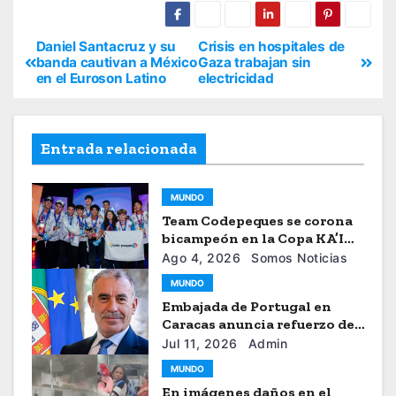
Daniel Santacruz y su
Crisis en hospitales de
banda cautivan a México
Gaza trabajan sin
en el Euroson Latino
electricidad
Entrada relacionada
MUNDO
Team Codepeques se corona
bicampeón en la Copa KA’I
2026
Ago 4, 2026
Somos Noticias
MUNDO
Embajada de Portugal en
Caracas anuncia refuerzo de
ayuda humanitaria
Jul 11, 2026
Admin
MUNDO
En imágenes daños en el