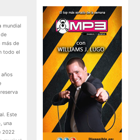
a mundial
 de
n más de
n todo el
o años
e
 reserva
al. Este
, una
e 2022