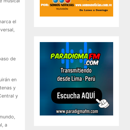
e musical
marca el
versal,
paso de
uirán en
tenas y
entral y
 mundo,
l, a