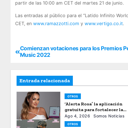
partir de las 10:00 am CET del martes 21 de junio.
Las entradas al público para el “Latido Infinito World
CET, en
www.ramazzotti.com
y
www.vertigo.co.it
.
Comienzan votaciones para los Premios P
Music 2022
Entrada relacionada
OTROS
‘Alerta Rosa’ la aplicación
gratuita para fortalecer la
seguiridad de las mujeres
Ago 4, 2026
Somos Noticias
OTROS