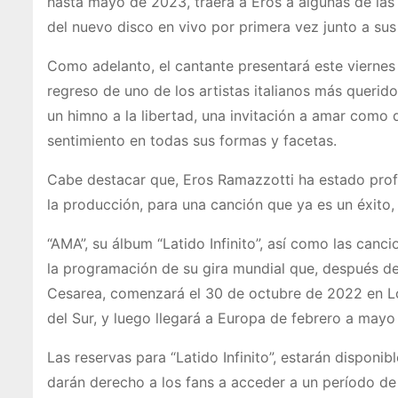
hasta mayo de 2023, traerá a Eros a algunas de las
del nuevo disco en vivo por primera vez junto a sus
Como adelanto, el cantante presentará este viernes 
regreso de uno de los artistas italianos más querido
un himno a la libertad, una invitación a amar como qu
sentimiento en todas sus formas y facetas.
Cabe destacar que, Eros Ramazzotti ha estado pro
la producción, para una canción que ya es un éxito, 
“AMA”, su álbum “Latido Infinito”, así como las canci
la programación de su gira mundial que, después de 
Cesarea, comenzará el 30 de octubre de 2022 en Los
del Sur, y luego llegará a Europa de febrero a mayo 
Las reservas para “Latido Infinito”, estarán disponi
darán derecho a los fans a acceder a un período de