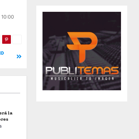
s 10:00
to
erá la
ores
s