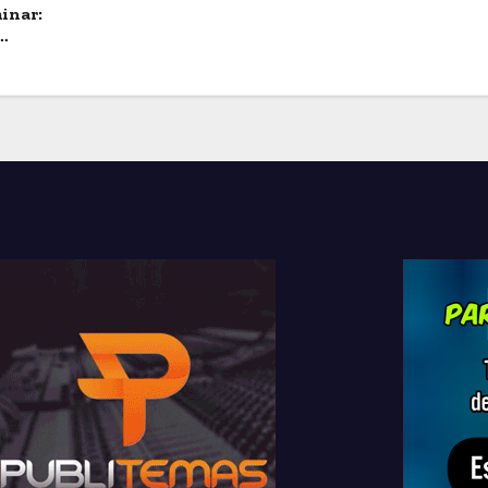
inar: