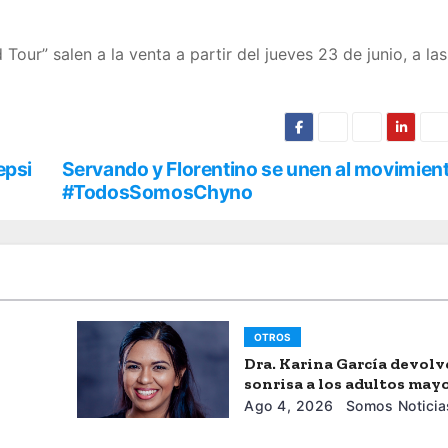
 Tour” salen a la venta a partir del jueves 23 de junio, a la
epsi
Servando y Florentino se unen al movimien
#TodosSomosChyno
OTROS
Dra. Karina García devolv
sonrisa a los adultos may
Ago 4, 2026
Somos Noticia