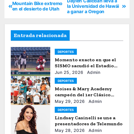
Daylen Calicdan lleva a
Mountain Bike extremo
la Universidad de Hawái
en el desierto de Utah
a ganar a Oregon
Entrada relacionada
DEPORTES
Momento exacto en que el
SISMO sacudió el Estadio
Universitario de Caracas
Jun 25, 2026
Admin
DEPORTES
Moises & Mary Academy
campeón del 1er Clásico
Internacional Ercilio-Tony-
May 29, 2026
Admin
Astacio de la HBA
DEPORTES
Lindsay Casinelli se une a
presentadores de Telemundo
May 28, 2026
Admin