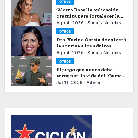
OTROS
‘Alerta Rosa’ la aplicación
gratuita para fortalecer la
seguiridad de las mujeres
Ago 4, 2026
Somos Noticias
OTROS
Dra. Karina García devolverá
la sonrisa a los adultos
mayores
Ago 4, 2026
Somos Noticias
OTROS
El juego que nunca debe
terminar: la vida del “Gamer”
Brayhan Crazzy
Jul 11, 2026
Admin