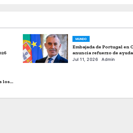
MUNDO
Embajada de Portugal en 
026
anuncia refuerzo de ayud
humanitaria
Jul 11, 2026
Admin
s los