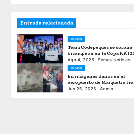
Entrada relacionada
MUNDO
Team Codepeques se corona
bicampeón en la Copa KA’I 2
Ago 4, 2026
Somos Noticias
MUNDO
En imágenes daños en el
aeropuerto de Maiquetía tra
sismos
Jun 25, 2026
Admin