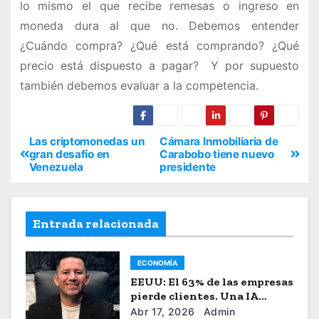
lo mismo el que recibe remesas o ingreso en
moneda dura al que no. Debemos entender
¿Cuándo compra? ¿Qué está comprando? ¿Qué
precio está dispuesto a pagar? Y por supuesto
también debemos evaluar a la competencia.
Las criptomonedas un
Cámara Inmobiliaria de
gran desafí­o en
Carabobo tiene nuevo
Venezuela
presidente
Entrada relacionada
ECONOMÍA
EEUU: El 63% de las empresas
pierde clientes. Una IA
quiere acabar con la “fuga de
Abr 17, 2026
Admin