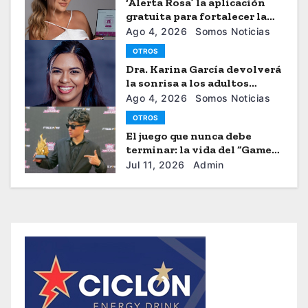
‘Alerta Rosa’ la aplicación
gratuita para fortalecer la
seguiridad de las mujeres
Ago 4, 2026
Somos Noticias
OTROS
Dra. Karina García devolverá
la sonrisa a los adultos
mayores
Ago 4, 2026
Somos Noticias
OTROS
El juego que nunca debe
terminar: la vida del “Gamer”
Brayhan Crazzy
Jul 11, 2026
Admin