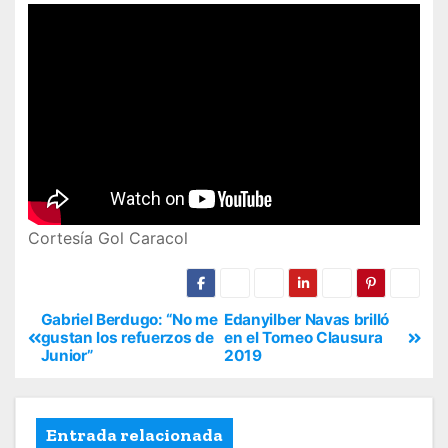
Cortesía Gol Caracol
Gabriel Berdugo: “No me
Edanyilber Navas brilló
gustan los refuerzos de
en el Torneo Clausura
Junior”
2019
Entrada relacionada