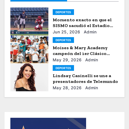
DEPORTES
Momento exacto en que el
SISMO sacudió el Estadio
Universitario de Caracas
Jun 25, 2026
Admin
DEPORTES
Moises & Mary Academy
campeón del 1er Clásico
Internacional Ercilio-Tony-
May 29, 2026
Admin
Astacio de la HBA
DEPORTES
Lindsay Casinelli se une a
presentadores de Telemundo
May 28, 2026
Admin