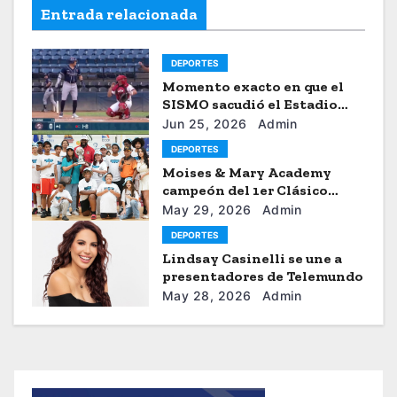
Entrada relacionada
DEPORTES
Momento exacto en que el
SISMO sacudió el Estadio
Universitario de Caracas
Jun 25, 2026
Admin
DEPORTES
Moises & Mary Academy
campeón del 1er Clásico
Internacional Ercilio-Tony-
May 29, 2026
Admin
Astacio de la HBA
DEPORTES
Lindsay Casinelli se une a
presentadores de Telemundo
May 28, 2026
Admin