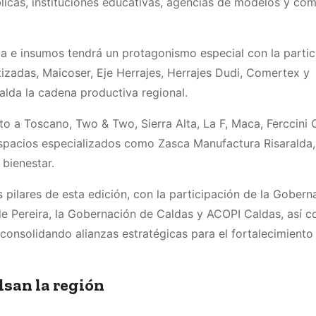
blicas, instituciones educativas, agencias de modelos y co
ia e insumos tendrá un protagonismo especial con la partic
adas, Maicoser, Eje Herrajes, Herrajes Dudi, Comertex y
palda la cadena productiva regional.
o a Toscano, Two & Two, Sierra Alta, La F, Maca, Ferccini
spacios especializados como Zasca Manufactura Risaralda, 
bienestar.
es pilares de esta edición, con la participación de la Gober
 de Pereira, la Gobernación de Caldas y ACOPI Caldas, así 
onsolidando alianzas estratégicas para el fortalecimiento
san la región