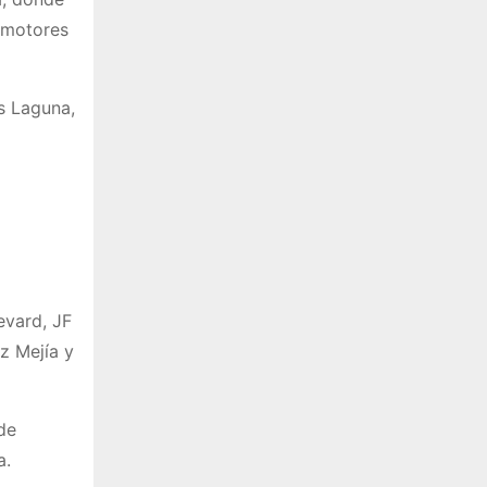
n motores
s Laguna,
evard, JF
z Mejía y
de
a.