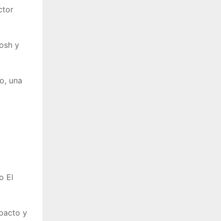
ctor
osh y
o, una
o El
mpacto y