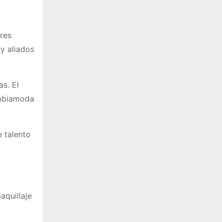
ores
y aliados
s. El
ombiamoda
e talento
aquillaje