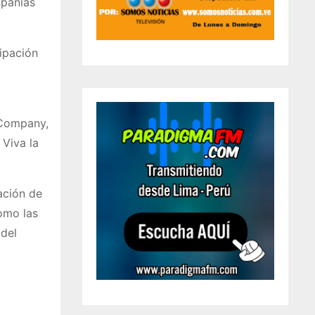
mpañías
ipación
 Company,
Viva la
nación de
como las
 del