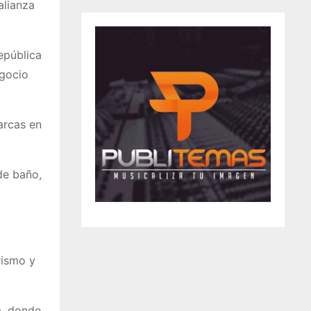
alianza
epública
egocio
arcas en
de baño,
rismo y
a, donde