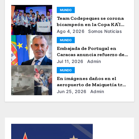
MUNDO
Team Codepeques se corona
bicampeón en la Copa KA’I
2026
Ago 4, 2026
Somos Noticias
MUNDO
Embajada de Portugal en
Caracas anuncia refuerzo de
ayuda humanitaria
Jul 11, 2026
Admin
MUNDO
En imágenes daños en el
aeropuerto de Maiquetía tras
los sismos
Jun 25, 2026
Admin