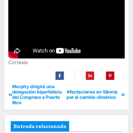
Cortesía
Murphy dirigirá una
delegación bipartidista
Afectaciones en Siberia
del Congreso a Puerto
por el cambio climático
Rico
Entrada relacionada