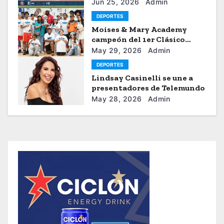
Universitario de Caracas
Jun 25, 2026
Admin
DEPORTES
Moises & Mary Academy
campeón del 1er Clásico
Internacional Ercilio-Tony-
May 29, 2026
Admin
Astacio de la HBA
DEPORTES
Lindsay Casinelli se une a
presentadores de Telemundo
May 28, 2026
Admin