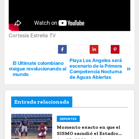
Cortesía Estrella TV
Playa Los Angeles será
El Ultimate colombiano
escenario de la Primera
sigue revolucionando al
Competencia Nocturna
mundo
de Aguas Abiertas
Entrada relacionada
DEPORTES
Momento exacto en que el
SISMO sacudió el Estadio