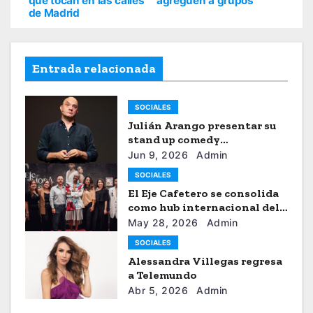
que tocan en las calles
agreguen a grupos
de Madrid
Entrada relacionada
SOCIALES
Julián Arango presentar su
stand up comedy
“Julianchou”
Jun 9, 2026
Admin
SOCIALES
El Eje Cafetero se consolida
como hub internacional del
sistema moda
May 28, 2026
Admin
SOCIALES
Alessandra Villegas regresa
a Telemundo
Abr 5, 2026
Admin