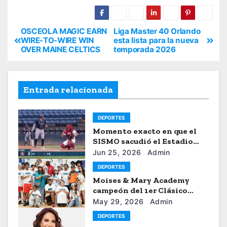
OSCEOLA MAGIC EARN
Liga Master 40 Orlando
WIRE-TO-WIRE WIN
esta lista para la nueva
OVER MAINE CELTICS
temporada 2026
Entrada relacionada
DEPORTES
Momento exacto en que el
SISMO sacudió el Estadio
Universitario de Caracas
Jun 25, 2026
Admin
DEPORTES
Moises & Mary Academy
campeón del 1er Clásico
Internacional Ercilio-Tony-
May 29, 2026
Admin
Astacio de la HBA
DEPORTES