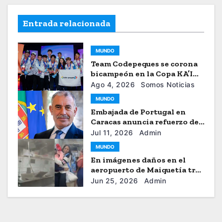
Entrada relacionada
MUNDO
Team Codepeques se corona
bicampeón en la Copa KA’I
2026
Ago 4, 2026
Somos Noticias
MUNDO
Embajada de Portugal en
Caracas anuncia refuerzo de
ayuda humanitaria
Jul 11, 2026
Admin
MUNDO
En imágenes daños en el
aeropuerto de Maiquetía tras
los sismos
Jun 25, 2026
Admin