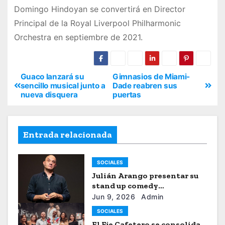
Domingo Hindoyan se convertirá en Director
Principal de la Royal Liverpool Philharmonic
Orchestra en septiembre de 2021.
Guaco lanzará su
Gimnasios de Miami-
sencillo musical junto a
Dade reabren sus
nueva disquera
puertas
Entrada relacionada
SOCIALES
Julián Arango presentar su
stand up comedy
“Julianchou”
Jun 9, 2026
Admin
SOCIALES
El Eje Cafetero se consolida