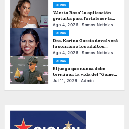
OTROS
‘Alerta Rosa’ la aplicación
gratuita para fortalecer la
seguiridad de las mujeres
Ago 4, 2026
Somos Noticias
OTROS
Dra. Karina García devolverá
la sonrisa a los adultos
mayores
Ago 4, 2026
Somos Noticias
OTROS
El juego que nunca debe
terminar: la vida del “Gamer”
Brayhan Crazzy
Jul 11, 2026
Admin