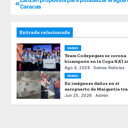
Lanzan propuesta para potabilizar el agua
Caracas
Entrada relacionada
MUNDO
Team Codepeques se corona
bicampeón en la Copa KA’I 2
Ago 4, 2026
Somos Noticias
MUNDO
En imágenes daños en el
aeropuerto de Maiquetía tra
sismos
Jun 25, 2026
Admin