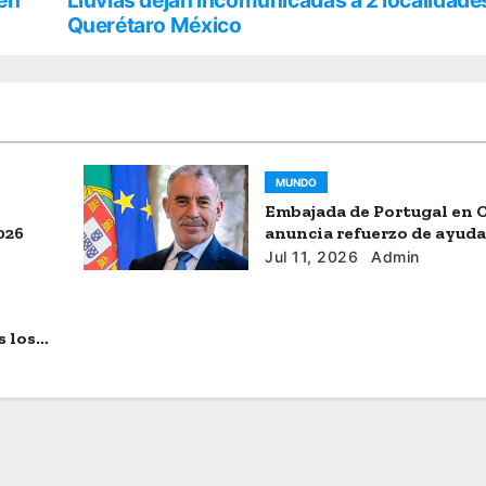
 en
Lluvias dejan incomunicadas a 2 localidade
Querétaro México
MUNDO
Embajada de Portugal en 
026
anuncia refuerzo de ayud
humanitaria
Jul 11, 2026
Admin
s los