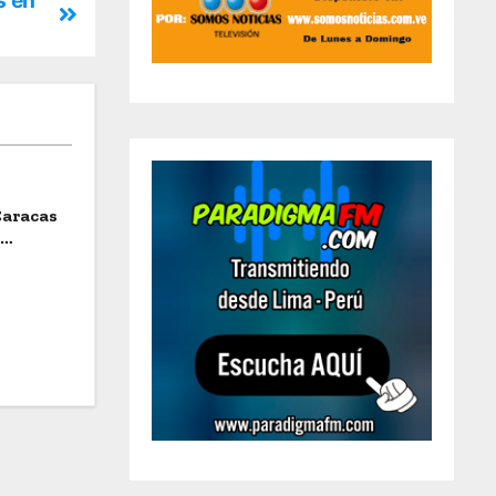
s en
Caracas
a