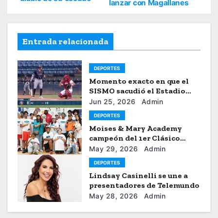
lanzar con Magallanes
Entrada relacionada
DEPORTES
Momento exacto en que el
SISMO sacudió el Estadio
Universitario de Caracas
Jun 25, 2026
Admin
DEPORTES
Moises & Mary Academy
campeón del 1er Clásico
Internacional Ercilio-Tony-
May 29, 2026
Admin
Astacio de la HBA
DEPORTES
Lindsay Casinelli se une a
presentadores de Telemundo
May 28, 2026
Admin