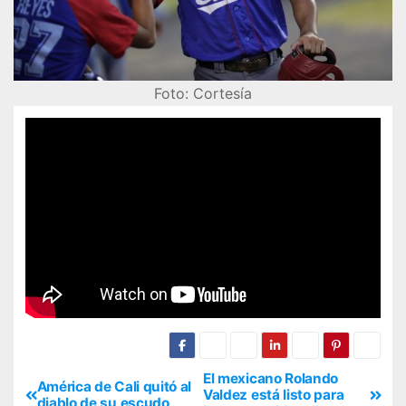
Foto: Cortesía
El mexicano Rolando
América de Cali quitó al
Valdez está listo para
diablo de su escudo