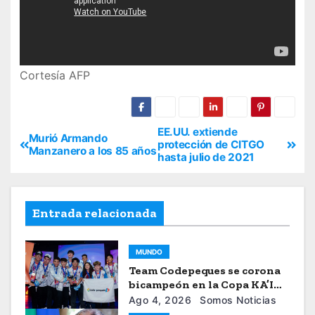
Cortesía AFP
EE.UU. extiende
Murió Armando
protección de CITGO
Manzanero a los 85 años
hasta julio de 2021
Entrada relacionada
MUNDO
Team Codepeques se corona
bicampeón en la Copa KA’I
2026
Ago 4, 2026
Somos Noticias