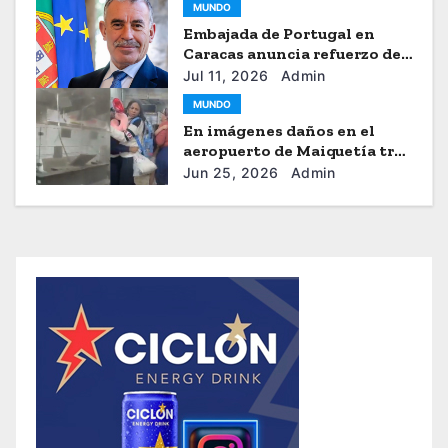
MUNDO
Embajada de Portugal en
Caracas anuncia refuerzo de
ayuda humanitaria
Jul 11, 2026
Admin
MUNDO
En imágenes daños en el
aeropuerto de Maiquetía tras
los sismos
Jun 25, 2026
Admin