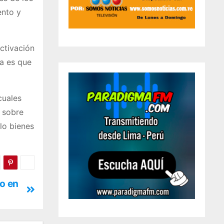
ento y
activación
ma es que
cuales
á sobre
lo bienes
to en