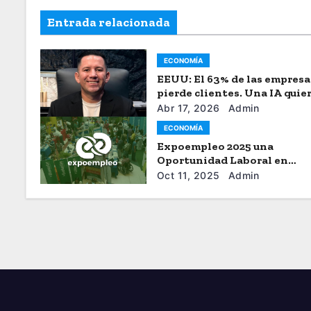
Entrada relacionada
ECONOMÍA
EEUU: El 63% de las empresa
pierde clientes. Una IA quie
acabar con la “fuga de capita
Abr 17, 2026
Admin
ECONOMÍA
Expoempleo 2025 una
Oportunidad Laboral en
Venezuela
Oct 11, 2025
Admin