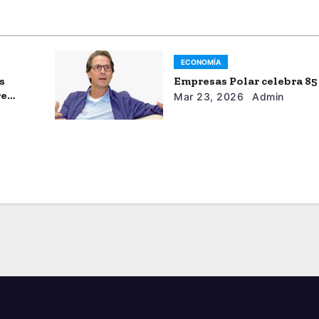
ECONOMÍA
s
Empresas Polar celebra 85
re
Mar 23, 2026
Admin
l”