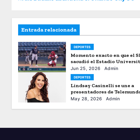
Entrada relacionada
DEPORTES
Momento exacto en que el 
sacudió el Estadio Universi
de Caracas
Jun 25, 2026
Admin
DEPORTES
Lindsay Casinelli se une a
presentadores de Telemund
May 28, 2026
Admin