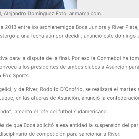
l, Alejandro Domínguez Foto: ar.marca.com
ca 2018 entre los archienemigos Boca Juniors y River Plate,
tergó a una fecha aún por decidir, anunció este domingo 
va para la disputa de la final. Por eso la Conmebol ha to
y convoca a los presidentes de ambos clubes a Asunción par
o Fox Sports.
lici, y de River, Rodolfo D’Onofrio, se realizará el martes 
que, en las afueras de Asunción, anunció la confederació
do”, lamentó el jefe del fútbol sudamericano.
s de que Boca solicitó a esa entidad la suspensión del par
isciplinario de competición para sancionar a River.