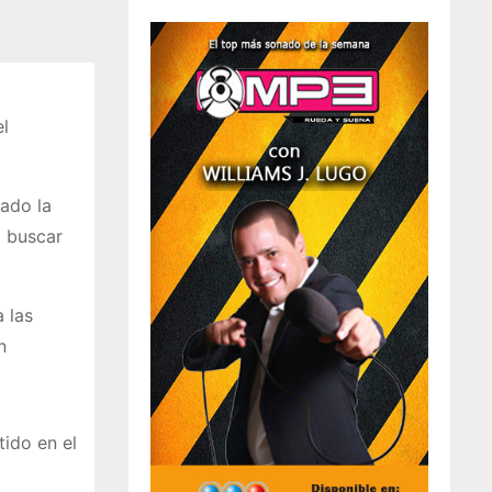
el
mado la
a buscar
a las
n
tido en el