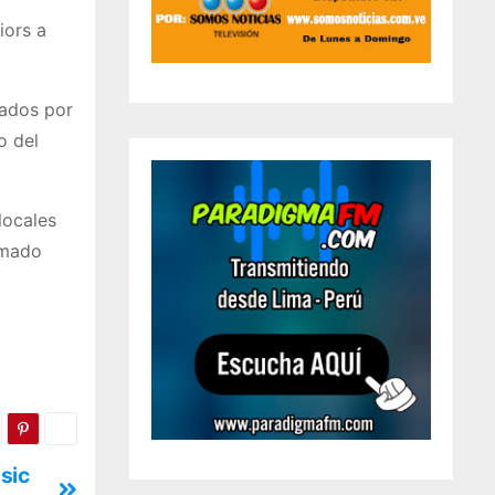
iors a
tados por
o del
locales
amado
ssic