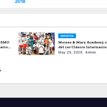
2018
DEPORTES
SISMO
Moises & Mary Academy 
tario
del 1er Clásico Internacio
Ercilio-Tony-Astacio de 
May 29, 2026
Admin
o