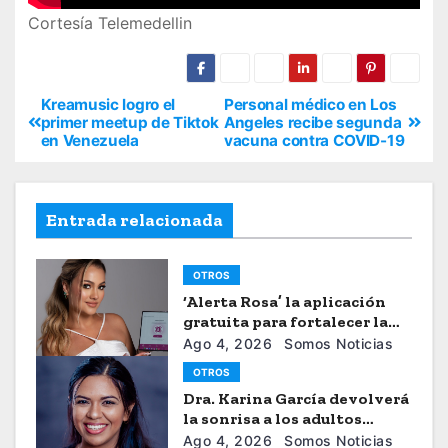
Cortesía Telemedellin
Kreamusic logro el
Personal médico en Los
primer meetup de Tiktok
Angeles recibe segunda
en Venezuela
vacuna contra COVID-19
Entrada relacionada
OTROS
‘Alerta Rosa’ la aplicación
gratuita para fortalecer la
seguiridad de las mujeres
Ago 4, 2026
Somos Noticias
OTROS
Dra. Karina García devolverá
la sonrisa a los adultos
mayores
Ago 4, 2026
Somos Noticias