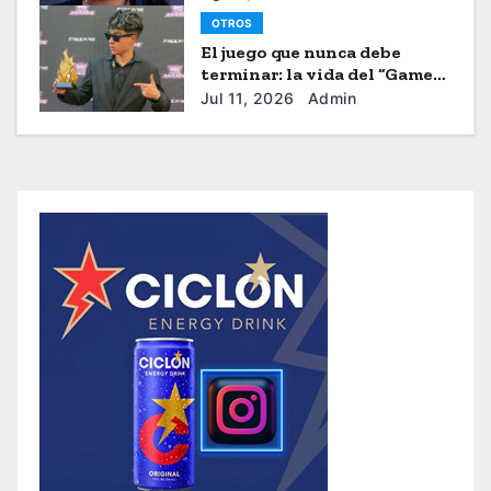
OTROS
El juego que nunca debe
terminar: la vida del “Gamer”
Brayhan Crazzy
Jul 11, 2026
Admin