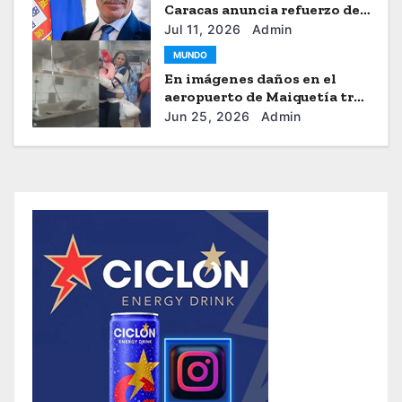
Caracas anuncia refuerzo de
ayuda humanitaria
Jul 11, 2026
Admin
MUNDO
En imágenes daños en el
aeropuerto de Maiquetía tras
los sismos
Jun 25, 2026
Admin