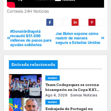
Cortesía 24H Noticias
#DonatónBogotá
Joe Biden expone cómo
recaudó $51.696
reabrir de manera
millones de pesos para
segura a Estados Unidos
ayudas solidarias
Entrada relacionada
MUNDO
Team Codepeques se corona
bicampeón en la Copa KA’I
2026
Ago 4, 2026
Somos Noticias
MUNDO
Embajada de Portugal en