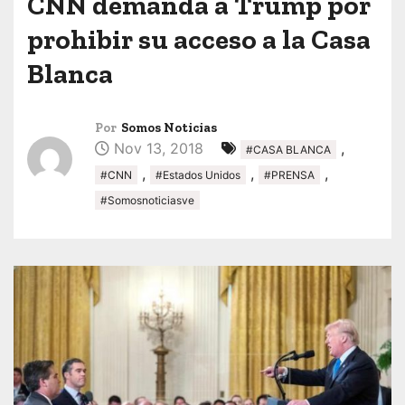
CNN demanda a Trump por
prohibir su acceso a la Casa
Blanca
Por
Somos Noticias
Nov 13, 2018
,
#CASA BLANCA
,
,
,
#CNN
#Estados Unidos
#PRENSA
#Somosnoticiasve