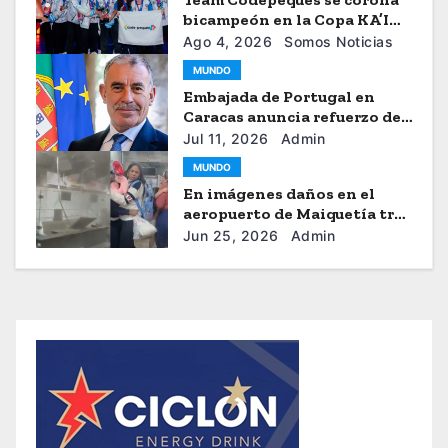
bicampeón en la Copa KA’I
2026
Ago 4, 2026
Somos Noticias
MUNDO
Embajada de Portugal en
Caracas anuncia refuerzo de
ayuda humanitaria
Jul 11, 2026
Admin
MUNDO
En imágenes daños en el
aeropuerto de Maiquetía tras
los sismos
Jun 25, 2026
Admin