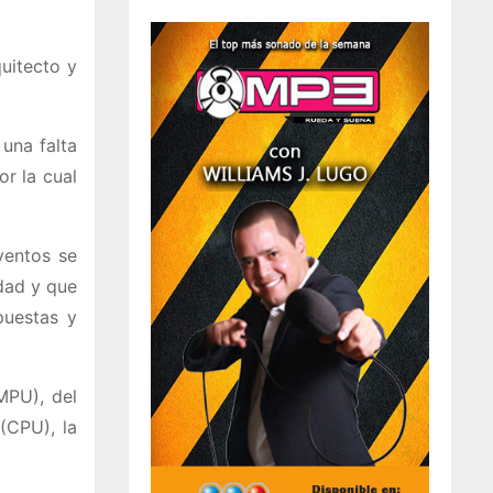
uitecto y
una falta
or la cual
ventos se
dad y que
puestas y
MPU), del
(CPU), la