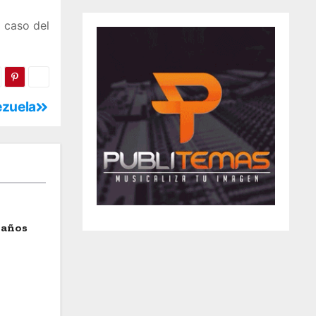
l caso del
ezuela
 años