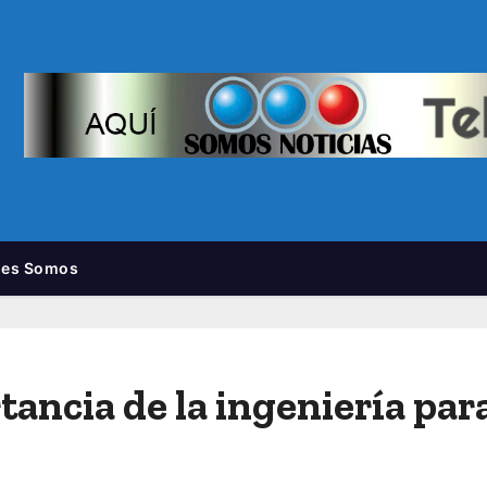
nes Somos
tancia de la ingenierí­a pa