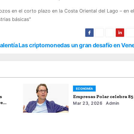
os en el corto plazo en la Costa Oriental del Lago – en e
strias básicas"
alentía
Las criptomonedas un gran desafí­o en Ven
ECONOMÍA
s
Empresas Polar celebra 85
re
Mar 23, 2026
Admin
l”