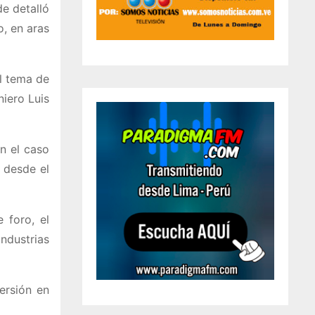
de detalló
o, en aras
l tema de
iero Luis
n el caso
 desde el
 foro, el
Industrias
ersión en