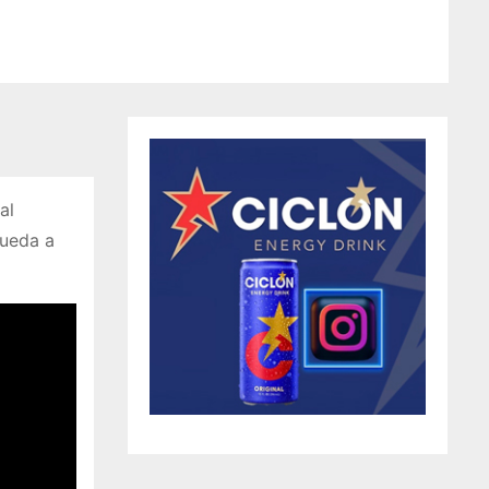
al
queda a