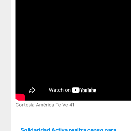
Cortesía América Te Ve 41
Solidaridad Activa realiza censo para