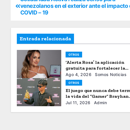
venezolanos en el exterior ante el impacto 
COVID – 19
Entrada relacionada
OTROS
‘Alerta Rosa’ la aplicación
gratuita para fortalecer la
seguiridad de las mujeres
Ago 4, 2026
Somos Noticias
OTROS
El juego que nunca debe term
la vida del “Gamer” Brayhan
Crazzy
Jul 11, 2026
Admin