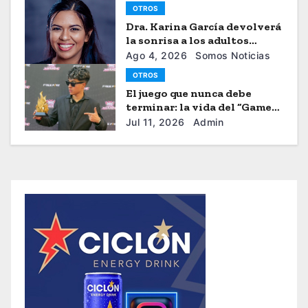
OTROS
Dra. Karina García devolverá
la sonrisa a los adultos
mayores
Ago 4, 2026
Somos Noticias
OTROS
El juego que nunca debe
terminar: la vida del “Gamer”
Brayhan Crazzy
Jul 11, 2026
Admin